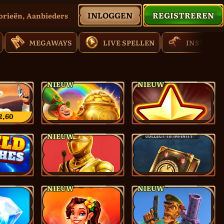
INLOGGEN
REGISTREREN
gorieën, Aanbieders
MEGAWAYS
LIVE SPELLEN
INSTANT 
NIEUW
NIEUW
2,60
NIEUW
NIEUW
NIEUW