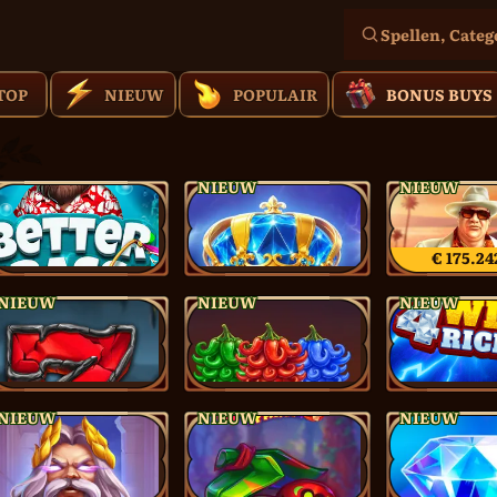
Spellen, Cate
TOP
NIEUW
POPULAIR
BONUS BUYS
NIEUW
NIEUW
€ 175.24
NIEUW
NIEUW
NIEUW
NIEUW
NIEUW
NIEUW