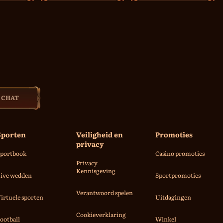
NIEUW
NIEUW
 CHAT
Sporten
Veiligheid en
Promoties
privacy
portbook
Casino promoties
Privacy
Kennisgeving
ive wedden
Sportpromoties
Verantwoord spelen
irtuele sporten
Uitdagingen
Cookieverklaring
ootball
Winkel