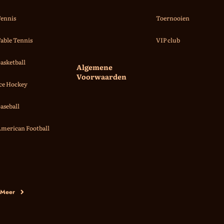
ennis
Toernooien
able Tennis
VIP club
asketball
Algemene
Voorwaarden
ce Hockey
aseball
merican Football
Meer