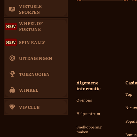
VIRTUELE
NIEUW
SPORTEN
WHEEL OF
NEW
FORTUNE
SPIN RALLY
NEW
UITDAGINGEN
TOERNOOIEN
Algemene
Casi
informatie
WINKEL
Top
Over ons
VIP CLUB
Nieuw
Helpcentrum
Popula
Snelkoppeling
maken
Bonus