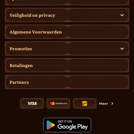
in één spel samenbrengen.
Je kunt gokken op gratis slots als je nog niet klaar bent om je te registreren en
een storting te doen, of op slots spelen met echt geld en een bonus als je het
Veiligheid en privacy
perfecte spel hebt gevonden.
Populaire functies voor slotmachines online bij WildRobin:
Algemene Voorwaarden
Fortune
– De slotmachine waar veel van onze spelers naar op zoek zijn,
is degene met de gelukkigste symbolen. Speel op een slotmachine met
een Eenhoorn, een Dwerg of een klavertje – als het voor jou werkt, is de
Promoties
kans groot dat we het hier hebben.
Geluiden
– De juiste muziek kan je in de perfecte stemming brengen om
een draai te wagen aan de slotmachine.
Verhalen
– Misschien ben jij wel het type speler dat een
Betalingen
achtergrondverhaal nodig heeft om in de slot stemming te komen. Speel
op onze machines met de Oudheid, Mythen en Sprookjes als
achtergrond.
Partners
Power
- Zet in op slots met hogere limieten om kans te maken op enorme
uitbetalingen.
Online Slots en Slotmachines - Verschillen
Meer
WildRobin online slots geven je spel veel meer flexibiliteit en opties dan een
mechanische slotmachine, die je in een traditioneel casino kunt vinden.
Online slotmachines kunnen veel interessanter zijn dan vaste slotmachines,
terwijl ze toch veel van de meer traditionele kenmerken behouden.
Slotmachines