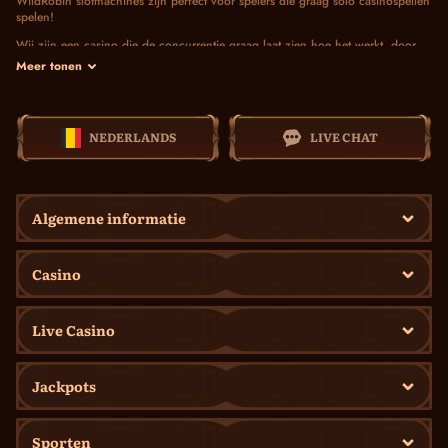
WildRobin slotmachines zijn perfect voor spelers die graag solo casinospellen
spelen!
Wij zijn een casino die de concurrentie graag laat zien hoe het werkt, door
een aantal van de beste slots aan te bieden van de allerbeste aanbieders in de
Meer tonen
branche. Onze videoslots zijn beschikbaar als demo's en volledige versies
voor geregistreerde spelers die echte winst zoeken.
Met WildRobin kun je online slots spelen met een eenvoudig en snel
registratieproces. Na registratie kun je doorgaan met het claimen van een
NEDERLANDS
LIVE CHAT
bonus die je zal helpen met je online succes bij casinoslots.
We hebben veel spellen. Dus om het gemakkelijker te maken om onze
casinospellen online te spelen, hebben we verschillende zoekhulpmiddelen
geïnstalleerd. Deze helpen je bij de spellen, bonussen en ondersteuning te
Algemene informatie
komen die je zoekt - nog sneller.
Je kan zelfs gebruik maken van ons VIP loyaliteitsprogramma wanneer je inzet
op WildRobin casino slots. En als je online slots met een verschil wilt, doe
Casino
dan mee aan één van onze vele toernooien om kans te maken op het grootste
deel van een enorme prijzenpot
Live Casino
WildRobin online slots bieden een onvergetelijke gokervaring!
Slot Machines
Jackpots
De online slotmachines van WildRobin zijn zo divers dat we graag snel
enkele thema's willen bespreken die je hier kunt verwachten. We hebben
slotmachines die teruggaan in de tijd tot mythische slots die alle geluksiconen
Sporten