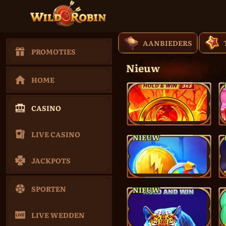
AANBIEDERS
PROMOTIES
Nieuw
HOME
CASINO
LIVE CASINO
NIEUW
JACKPOTS
SPORTEN
NIEUW
LIVE WEDDEN