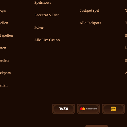
Spelshows
ays
Jackpot spel
T
Baccarat & Dice
pellen
Alle Jackpots
T
Poker
t spellen
B
Alle Live Casino
sten
I
pellen
B
ackpots
A
ellen