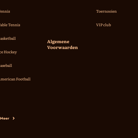
ennis
Toernooien
able Tennis
VIP club
asketball
Algemene
Voorwaarden
ce Hockey
aseball
merican Football
Meer