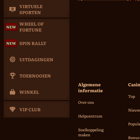
VIRTUELE
NIEUW
SPORTEN
WHEEL OF
NEW
FORTUNE
€ 53.947,19
SPIN RALLY
NEW
UITDAGINGEN
TOERNOOIEN
Algemene
Casi
informatie
WINKEL
Top
Over ons
VIP CLUB
Nieuw
Helpcentrum
Popula
Snelkoppeling
maken
Bonus