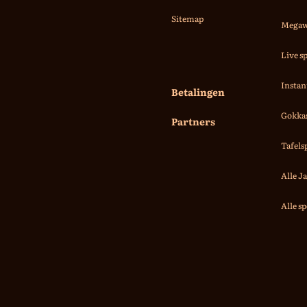
Sitemap
Megaw
Live s
Instan
Betalingen
Gokka
Partners
Tafels
Alle J
Alle sp