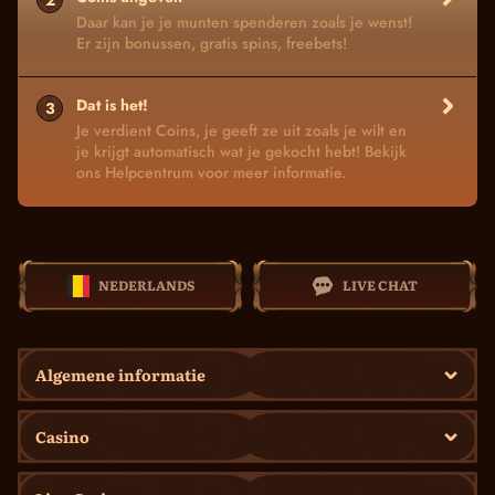
2
Daar kan je je munten spenderen zoals je wenst!
Er zijn bonussen, gratis spins, freebets!
Dat is het!
3
Je verdient Coins, je geeft ze uit zoals je wilt en
je krijgt automatisch wat je gekocht hebt! Bekijk
ons Helpcentrum voor meer informatie.
NEDERLANDS
LIVE CHAT
Algemene informatie
Casino