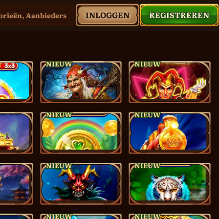
INLOGGEN
REGISTREREN
gorieën, Aanbieders
NIEUW
NIEUW
NIEUW
NIEUW
NIEUW
NIEUW
NIEUW
NIEUW