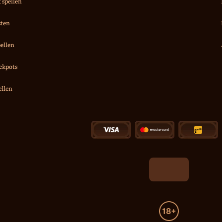
 spellen
ten
pellen
ackpots
ellen