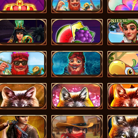
NIEUW