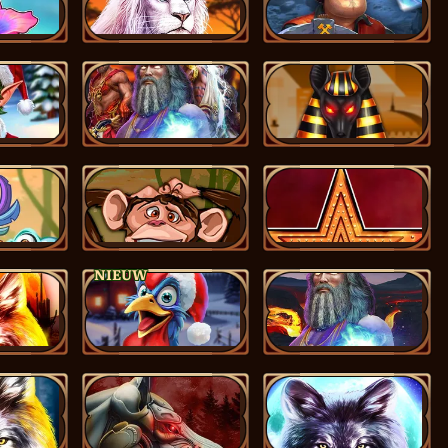
NIEUW