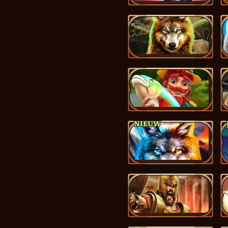
NIEUW