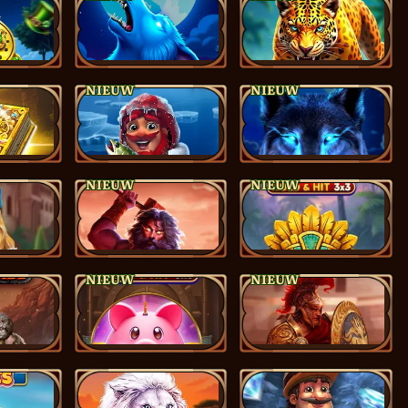
NIEUW
NIEUW
NIEUW
NIEUW
NIEUW
NIEUW