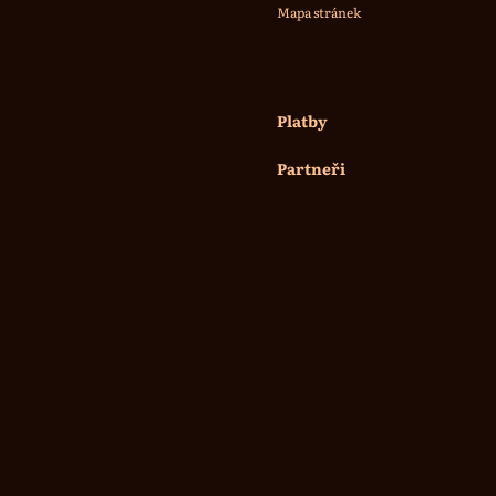
Mapa stránek
Platby
Partneři