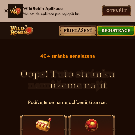
WildRobin Aplikace
OTEVŘÍT
Vstupte do aplikace pro nejlepší hru
PŘIHLÁŠENÍ
REGISTRACE
404 stránka nenalezena
Oops! Tuto stránku
nemůžeme najít
Podívejte se na nejoblíbenější sekce.