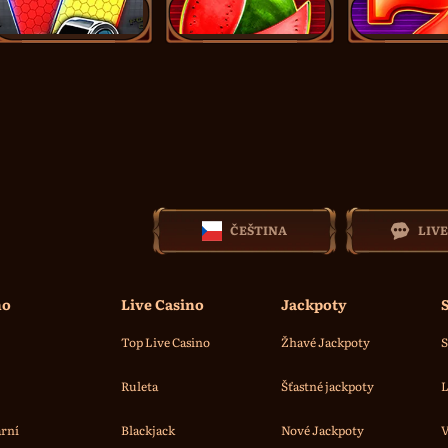
ČEŠTINA
LIVE
no
Live Casino
Jackpoty
Top Live Casino
Žhavé Jackpoty
S
Ruleta
Šťastné jackpoty
L
rní
Blackjack
Nové Jackpoty
V