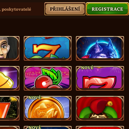
PŘIHLÁŠENÍ
REGISTRACE
, poskytovatelé
NOVÉ
NOVÉ
NOVÉ