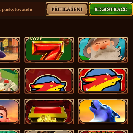
PŘIHLÁŠENÍ
REGISTRACE
, poskytovatelé
NOVÉ