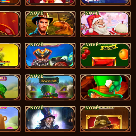
NOVÉ
NOVÉ
NOVÉ
NOVÉ
NOVÉ
NOVÉ
NOVÉ