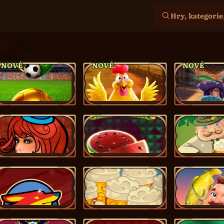
Hry, kategorie
NOVÉ
NOVÉ
NOVÉ