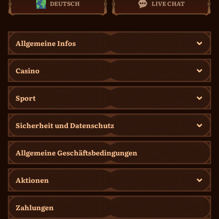
DEUTSCH
LIVE CHAT
Allgemeine Infos
Casino
Sport
Sicherheit und Datenschutz
Allgemeine Geschäftsbedingungen
Aktionen
Zahlungen