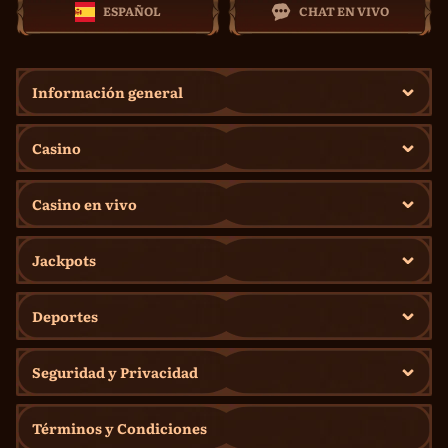
ESPAÑOL
CHAT EN VIVO
Información general
Casino
Casino en vivo
Jackpots
Deportes
Seguridad y Privacidad
Términos y Condiciones