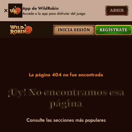
App de WildRobin
ABRIR
Accede a la app para disfrutar del juego
INICIA SESIÓN
REGÍSTRATE
La página 404 no fue encontrada
¡Uy! No encontramos esa
página
Consulte las secciones más populares