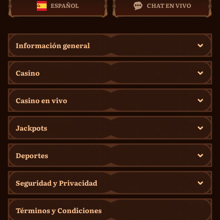
ESPAÑOL
CHAT EN VIVO
Información general
Casino
Casino en vivo
Jackpots
Deportes
Seguridad y Privacidad
Términos y Condiciones