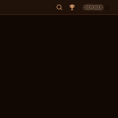
DÉPOSER