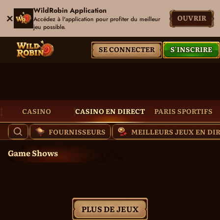
WildRobin Application
OUVRIR
Accédez à l'application pour profiter du meilleur
jeu possible.
SE CONNECTER
S'INSCRIRE
CASINO
CASINO EN DIRECT
PARIS SPORTIFS
FOURNISSEURS
MEILLEURS JEUX EN DI
Game Shows
NOUVEAU
16
34
35
22
0,10 €
- 20 000 €
0,20 €
- 500 €
0,10 €
- 4 600 €
0,10 €
- 500 €
0,10 €
- 2 000 €
NOUVEAU
NOUVEAU
0,10 €
- 4 200 €
16
22
33
3
NOUVEAU
0,20 €
- 4 500 €
NOUVEAU
NOUVEAU
NOUVEAU
NOUVEAU
NOUVEAU
8
10
0
4
PLUS DE JEUX
34
23
19
3
0,10 €
- 5 000 €
0,20 €
- 500 €
0,20 €
- 2 000 €
0,10 €
- 4 500 €