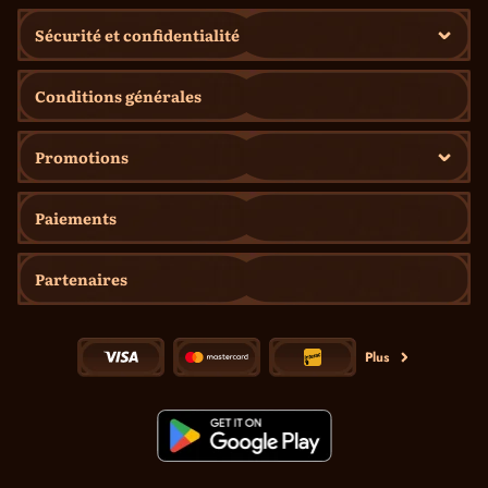
Sécurité et confidentialité
Conditions générales
Promotions
Paiements
Partenaires
Plus