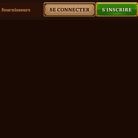
SE CONNECTER
S'INSCRIRE
, fournisseurs