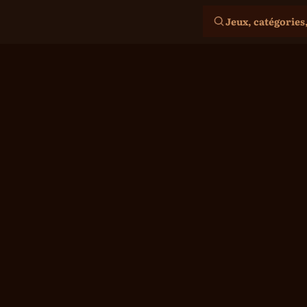
Jeux, catégories