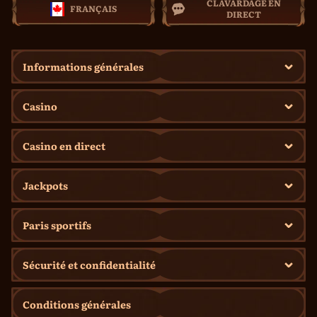
CLAVARDAGE EN
FRANÇAIS
DIRECT
Informations générales
Casino
Casino en direct
Jackpots
Paris sportifs
Sécurité et confidentialité
Conditions générales