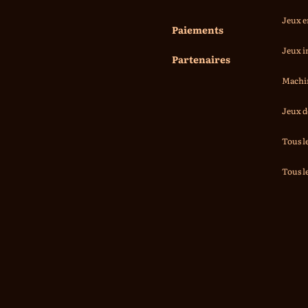
Jeux e
Paiements
Jeux i
Partenaires
Machin
Jeux d
Tous l
Tous l