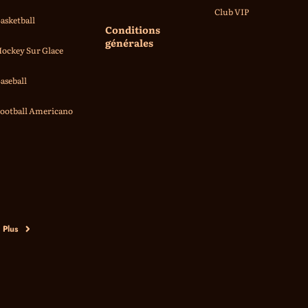
Club VIP
asketball
Conditions
générales
ockey Sur Glace
aseball
ootball Americano
Plus