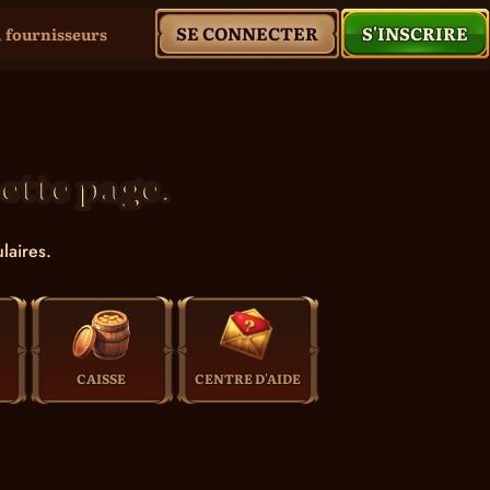
SE CONNECTER
S'INSCRIRE
, fournisseurs
ette page.
laires.
CAISSE
CENTRE D'AIDE