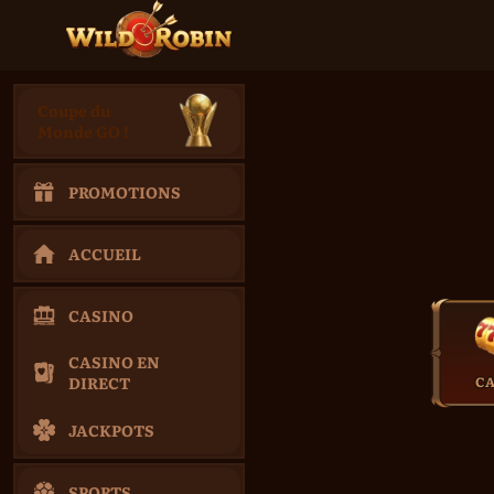
Coupe du
Monde GO !
PROMOTIONS
ACCUEIL
CASINO
CASINO EN
DIRECT
CA
JACKPOTS
SPORTS