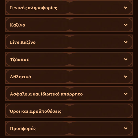
Γενικές πληροφορίες
Καζίνο
Live Καζίνο
Τζάκποτ
Αθλητικά
Ασφάλεια και Ιδιωτικό απόρρητο
Όροι και Προϋποθέσεις
Προσφορές