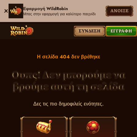
Εφαρμογή WildRobin
ΆΝΟΙΞΕ
Μπες στην εφαρμογή για καλύτερο παιχνίδι
ΣΎΝΔΕΣΗ
ΕΓΓΡΑΦΉ
Η σελίδα 404 δεν βρέθηκε
Ουπς! Δεν μπορούμε να
βρούμε αυτή τη σελίδα
Δες τις πιο δημοφιλείς ενότητες.