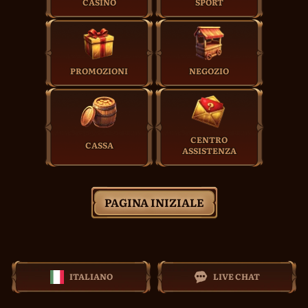
CASINÒ
SPORT
PROMOZIONI
NEGOZIO
CENTRO
CASSA
ASSISTENZA
PAGINA INIZIALE
ITALIANO
LIVE CHAT