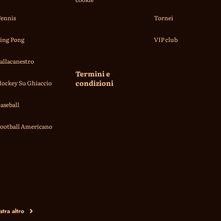
ennis
Tornei
ing Pong
VIP club
allacanestro
Termini e
condizioni
ockey Su Ghiaccio
aseball
ootball Americano
tra altro