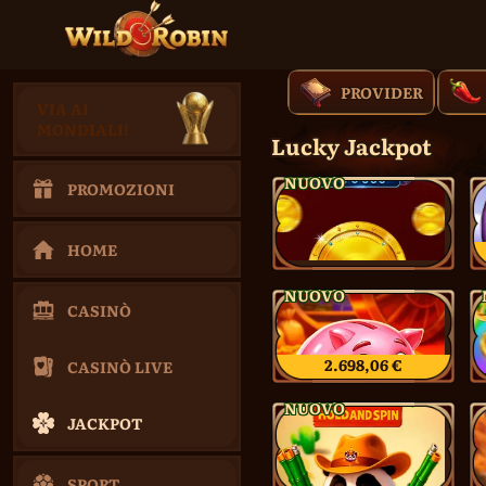
PROVIDER
VIA AI
MONDIALI!
Lucky Jackpot
NUOVO
PROMOZIONI
HOME
NUOVO
CASINÒ
2.698,06 €
CASINÒ LIVE
NUOVO
JACKPOT
SPORT