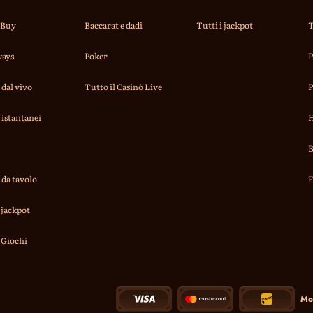
 Buy
Baccarat e dadi
Tutti i jackpot
T
ays
Poker
P
 dal vivo
Tutto il Casinò Live
P
 istantanei
H
B
 da tavolo
F
 jackpot
i Giochi
Mos