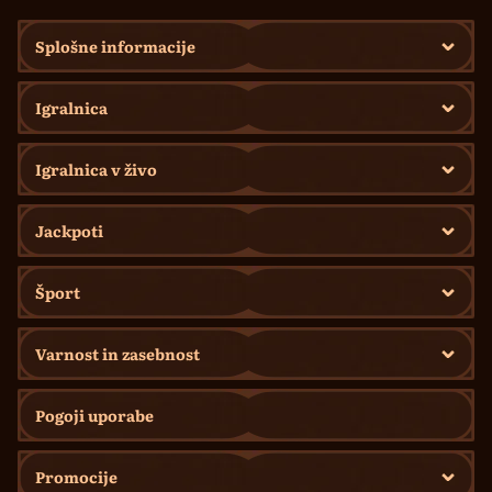
Splošne informacije
Igralnica
Igralnica v živo
Jackpoti
Šport
Varnost in zasebnost
Pogoji uporabe
Promocije