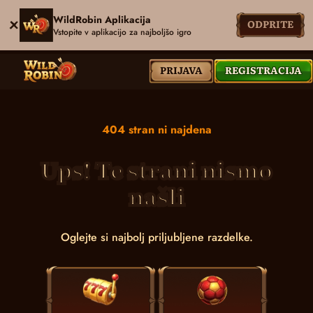
WildRobin Aplikacija
ODPRITE
Vstopite v aplikacijo za najboljšo igro
PRIJAVA
REGISTRACIJA
404 stran ni najdena
Ups! Te strani nismo
našli
Oglejte si najbolj priljubljene razdelke.