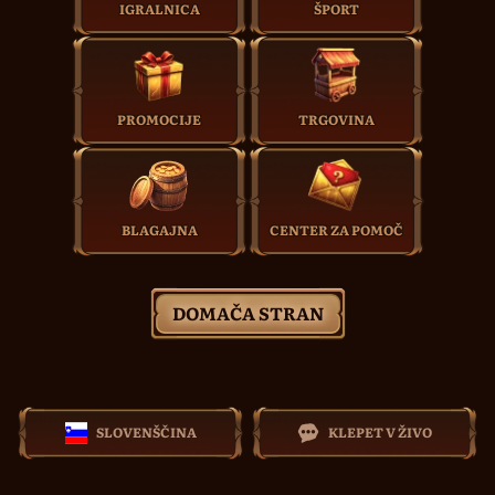
IGRALNICA
ŠPORT
PROMOCIJE
TRGOVINA
BLAGAJNA
CENTER ZA POMOČ
DOMAČA STRAN
SLOVENŠČINA
KLEPET V ŽIVO