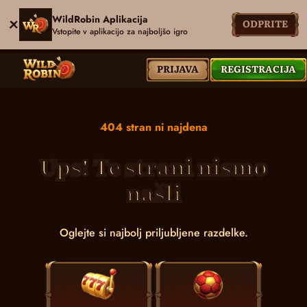
WildRobin Aplikacija
ODPRITE
Vstopite v aplikacijo za najboljšo igro
PRIJAVA
REGISTRACIJA
404 stran ni najdena
Ups! Te strani nismo
našli
Oglejte si najbolj priljubljene razdelke.