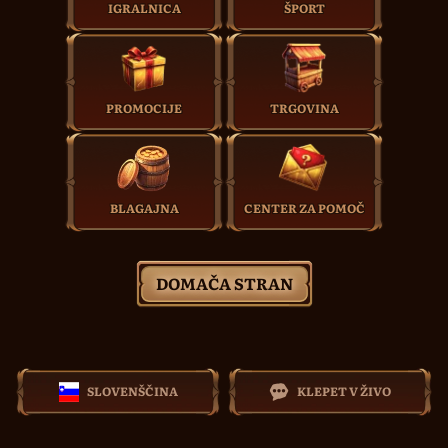
IGRALNICA
ŠPORT
PROMOCIJE
TRGOVINA
BLAGAJNA
CENTER ZA POMOČ
DOMAČA STRAN
SLOVENŠČINA
KLEPET V ŽIVO