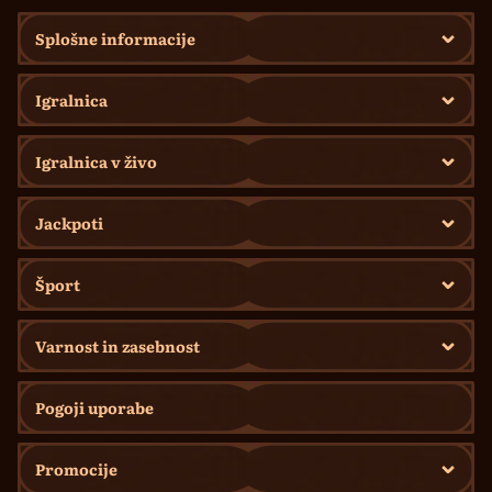
Splošne informacije
Igralnica
Igralnica v živo
Jackpoti
Šport
Varnost in zasebnost
Pogoji uporabe
Promocije