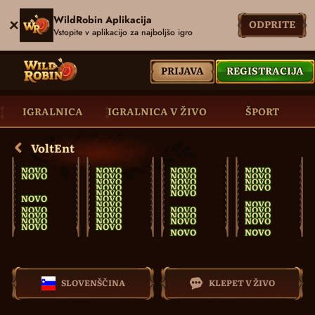
WildRobin Aplikacija
ODPRITE
Vstopite v aplikacijo za najboljšo igro
PRIJAVA
REGISTRACIJA
IGRALNICA
IGRALNICA V ŽIVO
ŠPORT
VoltEnt
NOVO
NOVO
NOVO
NOVO
NOVO
NOVO
NOVO
NOVO
NOVO
NOVO
NOVO
NOVO
NOVO
NOVO
NOVO
NOVO
NOVO
NOVO
NOVO
NOVO
NOVO
NOVO
NOVO
NOVO
NOVO
NOVO
NOVO
NOVO
NOVO
NOVO
NOVO
NOVO
NOVO
NOVO
NOVO
NOVO
SLOVENŠČINA
KLEPET V ŽIVO