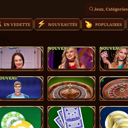
Jeux, Catégories
EN VEDETTE
NOUVEAUTÉS
POPULAIRES
NOUVEAU
NOUVEAU
OUVEAU