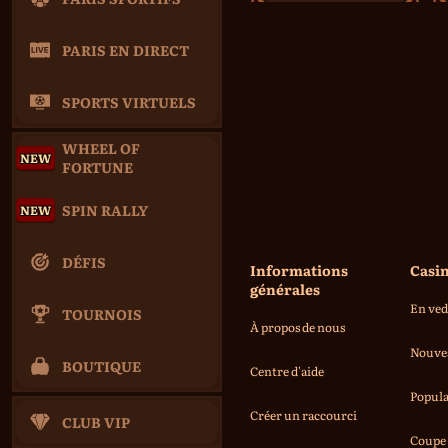
PARIS EN DIRECT
SPORTS VIRTUELS
WHEEL OF
NEW
FORTUNE
SPIN RALLY
NEW
DÉFIS
Informations
Casi
générales
En ved
TOURNOIS
À propos de nous
Nouve
BOUTIQUE
Centre d'aide
Popula
Créer un raccourci
CLUB VIP
Coupe