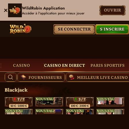
WildRobin Application
OUVRIR
Accéder à l'application pour mieux jouer
SE CONNECTER
S'INSCRIRE
CASINO
CASINO EN DIRECT
PARIS SPORTIFS
FOURNISSEURS
MEILLEUR LIVE CASINO
Blackjack
NOUVEAU
NOUVEAU
7 / 7
3 / 7
50 €
- 5 000 €
100 €
- 2 000 €
NOUVEAU
NOUVEAU
NOUVEAU
NOUVEAU
0 / 7
1 €
- 2 000 €
NOUVEAU
NOUVEAU
157 / 1500