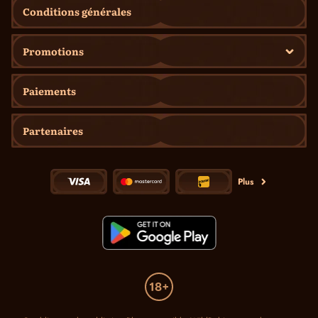
Conditions générales
Promotions
Paiements
Partenaires
Plus