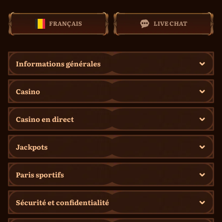
FRANÇAIS
LIVE CHAT
Informations générales
Casino
Casino en direct
Jackpots
Paris sportifs
Sécurité et confidentialité