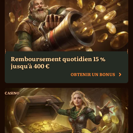
Remboursement quotidien 15 %
jusqu'à 400 €
OBTENIR UN BONUS
CASINO