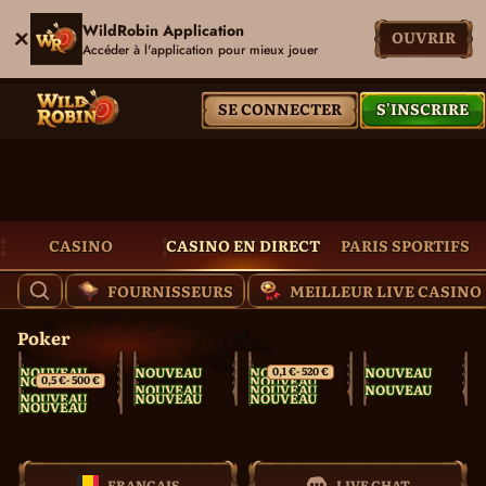
WildRobin Application
OUVRIR
Accéder à l'application pour mieux jouer
SE CONNECTER
S'INSCRIRE
CASINO
CASINO EN DIRECT
PARIS SPORTIFS
FOURNISSEURS
MEILLEUR LIVE CASINO
Poker
NOUVEAU
NOUVEAU
NOUVEAU
0,1 €
- 520 €
NOUVEAU
NOUVEAU
0,5 €
- 500 €
NOUVEAU
NOUVEAU
NOUVEAU
NOUVEAU
NOUVEAU
NOUVEAU
NOUVEAU
NOUVEAU
FRANÇAIS
LIVE CHAT