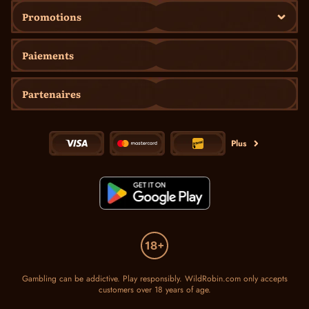
Promotions
Paiements
Partenaires
Plus
Gambling can be addictive. Play responsibly. WildRobin.com only accepts
customers over 18 years of age.