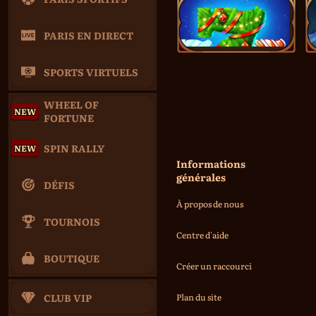
PARIS EN DIRECT
SPORTS VIRTUELS
WHEEL OF
NEW
FORTUNE
SPIN RALLY
NEW
Informations
générales
DÉFIS
À propos de nous
TOURNOIS
Centre d'aide
BOUTIQUE
Créer un raccourci
CLUB VIP
Plan du site