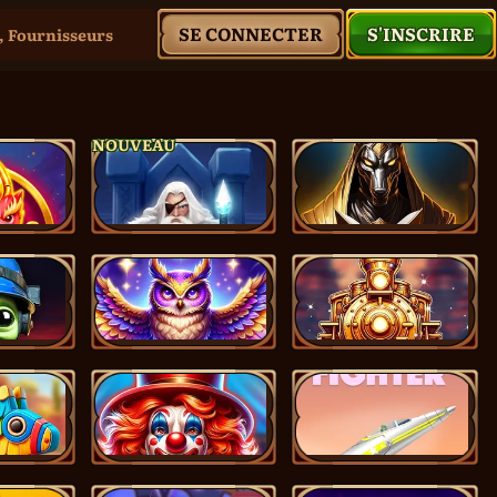
SE CONNECTER
S'INSCRIRE
, Fournisseurs
NOUVEAU