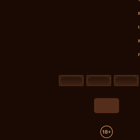
B
H
B
F