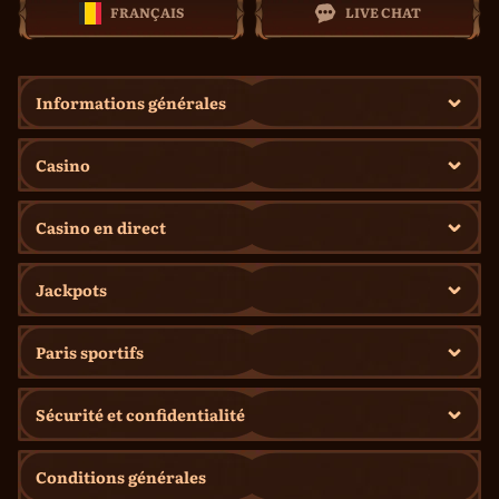
FRANÇAIS
LIVE CHAT
Informations générales
Casino
Casino en direct
Jackpots
Paris sportifs
Sécurité et confidentialité
Conditions générales