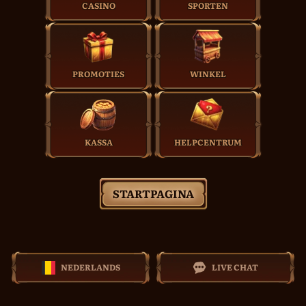
CASINO
SPORTEN
PROMOTIES
WINKEL
KASSA
HELPCENTRUM
STARTPAGINA
NEDERLANDS
LIVE CHAT