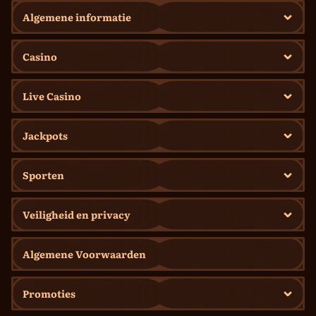
Algemene informatie
Casino
Live Casino
Jackpots
Sporten
Veiligheid en privacy
Algemene Voorwaarden
Promoties