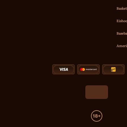
Basket
Eisho
Baseba
Ameri