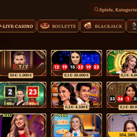
Spiele, Kategori
P-LIVE-CASINO
ROULETTE
BLACKJACK
NEU
7 / 7
12
19
15
32
19
23
50 €
- 5.000 €
0,1 €
- 20.000 €
0,1 €
- 4.6
18
6
13
24
1
24
33
36
1
3
31
9
13
23
6
1
0,2 €
- 4.500 €
0,1 €
- 20.
NEU
NEU
33
4
28
2
6
3
164.389,
15
31
16