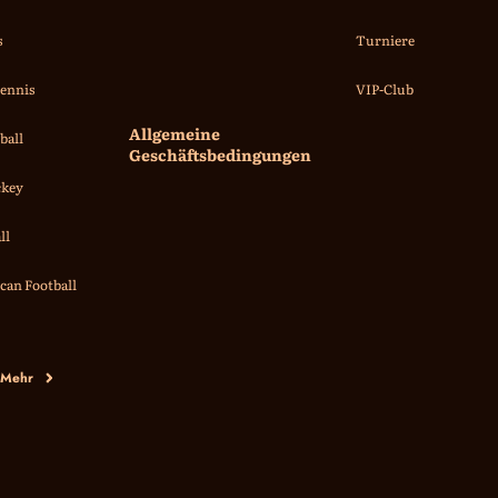
s
Turniere
tennis
VIP-Club
Allgemeine
ball
Geschäftsbedingungen
ckey
ll
can Football
Mehr