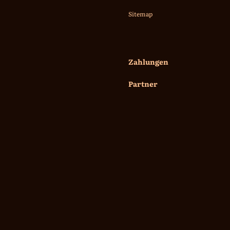
Sitemap
Zahlungen
Partner