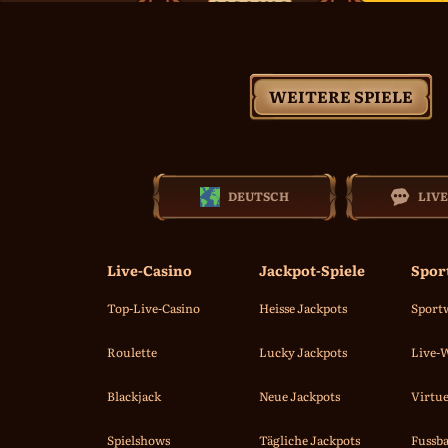
0,2 €
- 2.000 €
24
24
9
15
32
15
17
8
33
7
6
14
16
2
WEITERE SPIELE
0,1 €
- 20.000 €
0,1 €
- 1.000 €
0,1 €
- 2.0
18
3
26
23
1
0
26
20
20
34
21
17
DEUTSCH
LIVE
2
16
2
7
19
22
4
20
7
0
27
23
4
13
1
3
Live-Casino
Jackpot-Spiele
Spor
Top-Live-Casino
Heisse Jackpots
Sport
Roulette
Lucky Jackpots
Live-
Blackjack
Neue Jackpots
Virtue
Spielshows
Tägliche Jackpots
Fussba