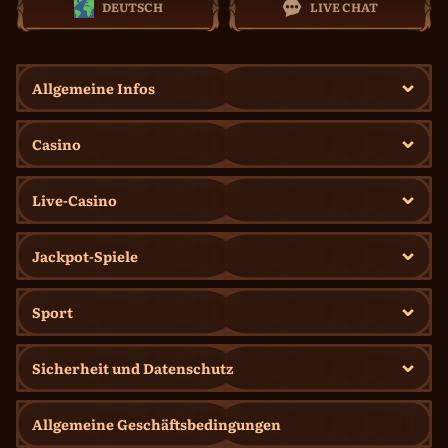
DEUTSCH
LIVE CHAT
Allgemeine Infos
Casino
Live-Casino
Jackpot-Spiele
Sport
Sicherheit und Datenschutz
Allgemeine Geschäftsbedingungen