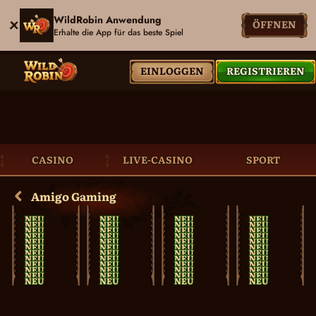
WildRobin Anwendung
ÖFFNEN
Erhalte die App für das beste Spiel
EINLOGGEN
REGISTRIEREN
CASINO
LIVE-CASINO
SPORT
Amigo Gaming
NEU
NEU
NEU
NEU
NEU
NEU
NEU
NEU
NEU
NEU
NEU
NEU
NEU
NEU
NEU
NEU
NEU
NEU
NEU
NEU
NEU
NEU
NEU
NEU
NEU
NEU
NEU
NEU
NEU
NEU
NEU
NEU
NEU
NEU
NEU
NEU
NEU
NEU
NEU
NEU
NEU
NEU
NEU
NEU
NEU
NEU
NEU
NEU