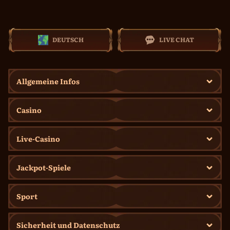
DEUTSCH
LIVE CHAT
Allgemeine Infos
Casino
Live-Casino
Jackpot-Spiele
Sport
Sicherheit und Datenschutz