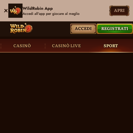
WildRobin App
APRI
Accedi all'app per giocare al meglio
ACCEDI
REGISTRATI
CASINÒ
CASINÒ LIVE
SPORT