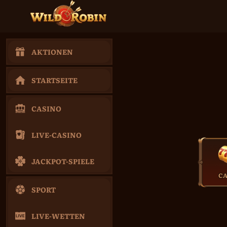
AKTIONEN
STARTSEITE
CASINO
LIVE-CASINO
JACKPOT-SPIELE
CA
SPORT
LIVE-WETTEN