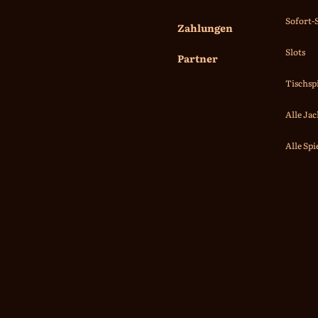
Sofort-
Zahlungen
Slots
Partner
Tischsp
Alle Ja
Alle Spi