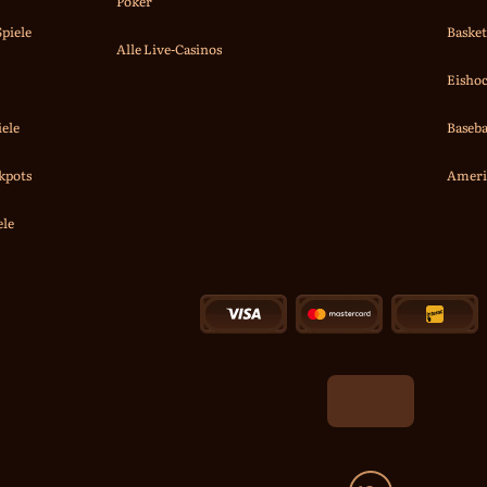
Poker
Spiele
Basket
Alle Live-Casinos
Eisho
iele
Baseba
ckpots
Ameri
ele