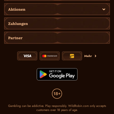
Aktionen
Zahlungen
Partner
Mehr
Gambling can be addictive. Play responsibly. WildRobin.com only accepts
customers over 18 years of age.