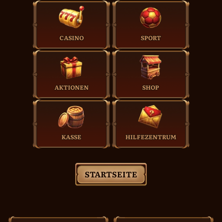
CASINO
SPORT
AKTIONEN
SHOP
KASSE
HILFEZENTRUM
STARTSEITE